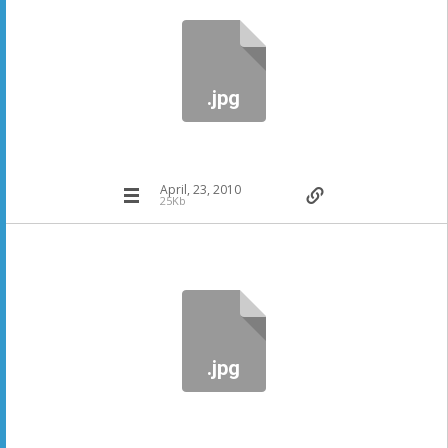
.jpg
April, 23, 2010
25Kb
.jpg