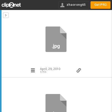
zhaorong65
Get PRO
.jpg
April, 29, 2010
61Kb